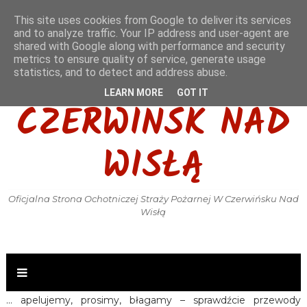
This site uses cookies from Google to deliver its services
and to analyze traffic. Your IP address and user-agent are
shared with Google along with performance and security
metrics to ensure quality of service, generate usage
OSP KSRG
statistics, and to detect and address abuse.
LEARN MORE
GOT IT
CZERWIŃSK NAD
WISŁĄ
Oficjalna Strona Ochotniczej Straży Pożarnej W Czerwińsku Nad
Wisłą
... apelujemy, prosimy, błagamy – sprawdźcie przewody