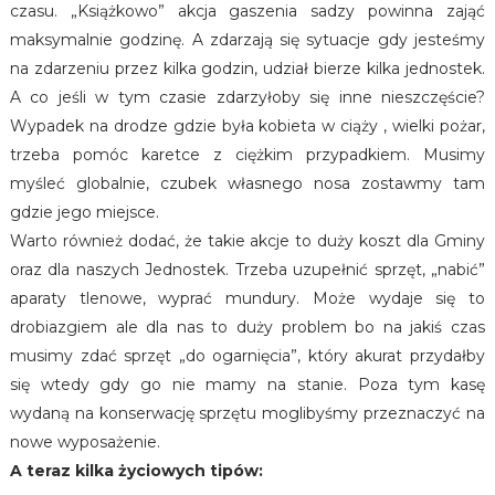
czasu. „Książkowo” akcja gaszenia sadzy powinna zająć
maksymalnie godzinę. A zdarzają się sytuacje gdy jesteśmy
na zdarzeniu przez kilka godzin, udział bierze kilka jednostek.
A co jeśli w tym czasie zdarzyłoby się inne nieszczęście?
Wypadek na drodze gdzie była kobieta w ciąży , wielki pożar,
trzeba pomóc karetce z ciężkim przypadkiem. Musimy
myśleć globalnie, czubek własnego nosa zostawmy tam
gdzie jego miejsce.
Warto również dodać, że takie akcje to duży koszt dla Gminy
oraz dla naszych Jednostek. Trzeba uzupełnić sprzęt, „nabić”
aparaty tlenowe, wyprać mundury. Może wydaje się to
drobiazgiem ale dla nas to duży problem bo na jakiś czas
musimy zdać sprzęt „do ogarnięcia”, który akurat przydałby
się wtedy gdy go nie mamy na stanie. Poza tym kasę
wydaną na konserwację sprzętu moglibyśmy przeznaczyć na
nowe wyposażenie.
A teraz kilka życiowych tipów: