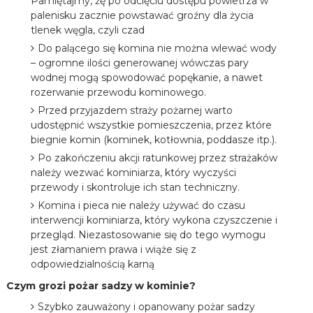
Pamiętajmy, żę po odcięciu dostępu powietrza w
palenisku zacznie powstawać groźny dla życia
tlenek węgla, czyli czad
Do palącego się komina nie można wlewać wody
– ogromne ilości generowanej wówczas pary
wodnej mogą spowodować popękanie, a nawet
rozerwanie przewodu kominowego.
Przed przyjazdem straży pożarnej warto
udostępnić wszystkie pomieszczenia, przez które
biegnie komin (kominek, kotłownia, poddasze itp.).
Po zakończeniu akcji ratunkowej przez strażaków
należy wezwać kominiarza, który wyczyści
przewody i skontroluje ich stan techniczny.
Komina i pieca nie należy używać do czasu
interwencji kominiarza, który wykona czyszczenie i
przegląd. Niezastosowanie się do tego wymogu
jest złamaniem prawa i wiąże się z
odpowiedzialnością karną
Czym grozi pożar sadzy w kominie?
Szybko zauważony i opanowany pożar sadzy