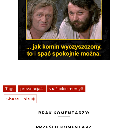
Tags
prewencja#
strażackie memy#
Share This
BRAK KOMENTARZY:
PRZEŚLIJ KOMENTARZ