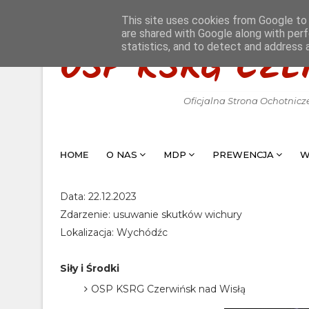
This site uses cookies from Google to d
are shared with Google along with perf
statistics, and to detect and address 
OSP KSRG CZE
Oficjalna Strona Ochotnicz
HOME
O NAS
MDP
PREWENCJA
W
Data: 22.12.2023
Zdarzenie: usuwanie skutków wichury
Lokalizacja: Wychódźc
Siły i Środki
OSP KSRG Czerwińsk nad Wisłą