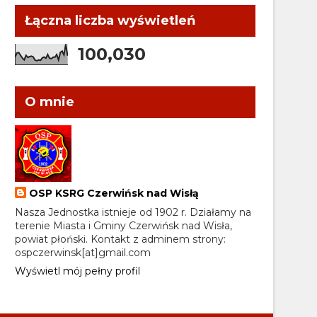
Łączna liczba wyświetleń
100,030
O mnie
OSP KSRG Czerwińsk nad Wisłą
Nasza Jednostka istnieje od 1902 r. Działamy na
terenie Miasta i Gminy Czerwińsk nad Wisła,
powiat płoński. Kontakt z adminem strony:
ospczerwinsk[at]gmail.com
Wyświetl mój pełny profil