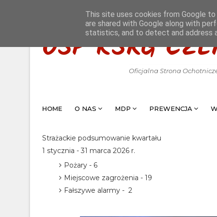
This site uses cookies from Google to d
are shared with Google along with perf
statistics, and to detect and address 
OSP KSRG CZE
Oficjalna Strona Ochotnicz
HOME
O NAS
MDP
PREWENCJA
W
Strażackie podsumowanie kwartału
1 stycznia - 31 marca 2026 r.
Pożary - 6
Miejscowe zagrożenia - 19
Fałszywe alarmy - 2