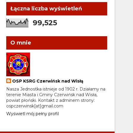
Łączna liczba wyświetleń
99,525
O mnie
OSP KSRG Czerwińsk nad Wisłą
Nasza Jednostka istnieje od 1902 r. Działamy na
terenie Miasta i Gminy Czerwińsk nad Wisła,
powiat płoński. Kontakt z adminem strony:
ospczerwinsk[at]gmail.com
Wyświetl mój pełny profil