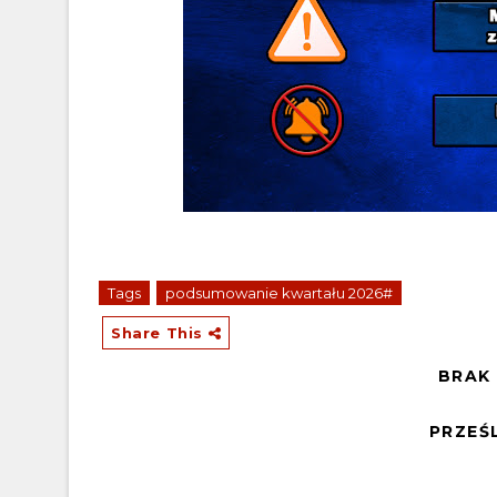
Tags
podsumowanie kwartału 2026#
Share This
BRAK
PRZEŚ