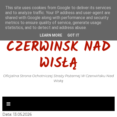
This site uses cookies from Google to deliver its services
and to analyze traffic. Your IP address and user-agent are
shared with Google along with performance and security
metrics to ensure quality of service, generate usage
OSP KSRG
statistics, and to detect and address abuse.
LEARN MORE
GOT IT
CZERWIŃSK NAD
WISŁĄ
Oficjalna Strona Ochotniczej Straży Pożarnej W Czerwińsku Nad
Wisłą
Data: 13.05.2026