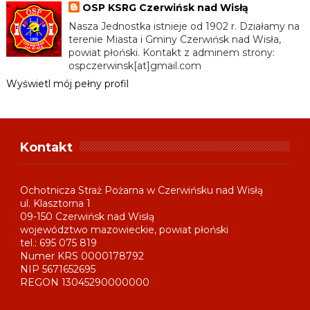
OSP KSRG Czerwińsk nad Wisłą
Nasza Jednostka istnieje od 1902 r. Działamy na
terenie Miasta i Gminy Czerwińsk nad Wisła,
powiat płoński. Kontakt z adminem strony:
ospczerwinsk[at]gmail.com
Wyświetl mój pełny profil
Kontakt
Ochotnicza Straż Pożarna w Czerwińsku nad Wisłą
ul. Klasztorna 1
09-150 Czerwińsk nad Wisłą
województwo mazowieckie, powiat płoński
tel.: 695 075 819
Numer KRS 0000178792
NIP 5671652695
REGON 13045290000000