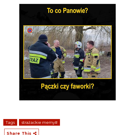
Tags
strażackie memy#
Share This