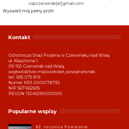
ospczerwinsk[at]gmail.com
Wyświetl mój pełny profil
Kontakt
Ochotnicza Straż Pożarna w Czerwińsku nad Wisłą
ul. Klasztorna 1
09-150 Czerwińsk nad Wisłą
województwo mazowieckie, powiat płoński
tel.: 695 075 819
Numer KRS 0000178792
NIP 5671652695
REGON 13045290000000
Popularne wspisy
82. rocznica Powstania