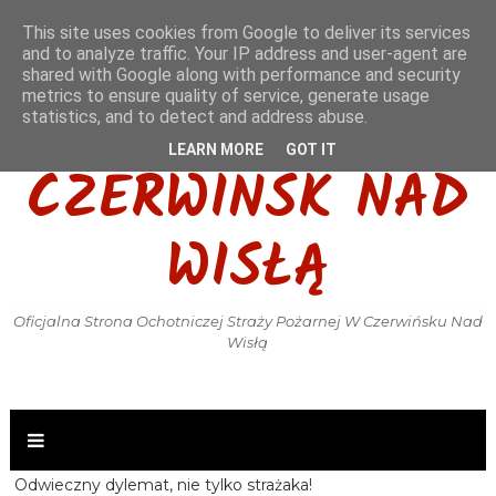
This site uses cookies from Google to deliver its services
and to analyze traffic. Your IP address and user-agent are
shared with Google along with performance and security
metrics to ensure quality of service, generate usage
OSP KSRG
statistics, and to detect and address abuse.
LEARN MORE
GOT IT
CZERWIŃSK NAD
WISŁĄ
Oficjalna Strona Ochotniczej Straży Pożarnej W Czerwińsku Nad
Wisłą
Odwieczny dylemat, nie tylko strażaka!