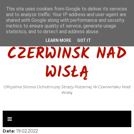
This site uses cookies from Google to deliver its services
and to analyze traffic. Your IP address and user-agent are
shared with Google along with performance and security
metrics to ensure quality of service, generate usage
OSP KSRG
statistics, and to detect and address abuse.
LEARN MORE
GOT IT
CZERWIŃSK NAD
WISŁĄ
Oficjalna Strona Ochotniczej Straży Pożarnej W Czerwińsku Nad
Wisłą
Data:
19.02.2022