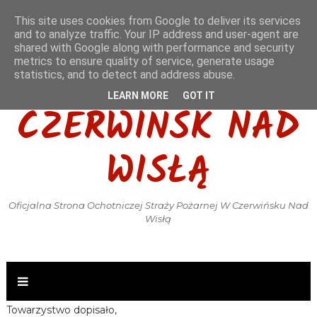
This site uses cookies from Google to deliver its services
and to analyze traffic. Your IP address and user-agent are
shared with Google along with performance and security
metrics to ensure quality of service, generate usage
OSP KSRG
statistics, and to detect and address abuse.
LEARN MORE
GOT IT
CZERWIŃSK NAD
WISŁĄ
Oficjalna Strona Ochotniczej Straży Pożarnej W Czerwińsku Nad
Wisłą
Towarzystwo dopisało,