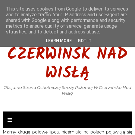
This site uses cookies from Google to deliver its services
and to analyze traffic. Your IP address and user-agent are
shared with Google along with performance and security
metrics to ensure quality of service, generate usage
OSP KSRG
statistics, and to detect and address abuse.
LEARN MORE
GOT IT
CZERWIŃSK NAD
WISŁĄ
Oficjalna Strona Ochotniczej Straży Pożarnej W Czerwińsku Nad
Wisłą
Mamy drugą połowę lipca, nieśmiało na polach pojawiają się