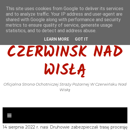
This site uses cookies from Google to deliver its services
and to analyze traffic. Your IP address and user-agent are
shared with Google along with performance and security
metrics to ensure quality of service, generate usage
OSP KSRG
statistics, and to detect and address abuse.
LEARN MORE
GOT IT
CZERWIŃSK NAD
WISŁĄ
Oficjalna Strona Ochotniczej Straży Pożarnej W Czerwińsku Nad
Wisłą
14 sierpnia 2022 r. nasi Druhowie zabezpieczali trasę procesję