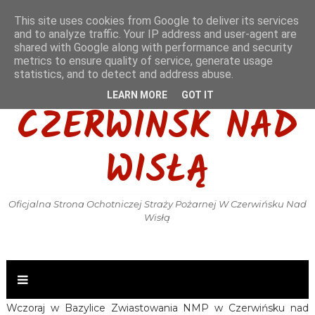
This site uses cookies from Google to deliver its services
and to analyze traffic. Your IP address and user-agent are
shared with Google along with performance and security
metrics to ensure quality of service, generate usage
OSP KSRG
statistics, and to detect and address abuse.
LEARN MORE
GOT IT
CZERWIŃSK NAD
WISŁĄ
Oficjalna Strona Ochotniczej Straży Pożarnej W Czerwińsku Nad
Wisłą
Wczoraj w Bazylice Zwiastowania NMP w Czerwińsku nad