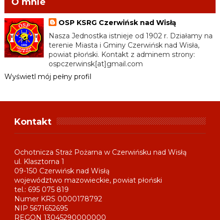
O mnie
OSP KSRG Czerwińsk nad Wisłą
Nasza Jednostka istnieje od 1902 r. Działamy na
terenie Miasta i Gminy Czerwińsk nad Wisła,
powiat płoński. Kontakt z adminem strony:
ospczerwinsk[at]gmail.com
Wyświetl mój pełny profil
Kontakt
Ochotnicza Straż Pożarna w Czerwińsku nad Wisłą
ul. Klasztorna 1
09-150 Czerwińsk nad Wisłą
województwo mazowieckie, powiat płoński
tel.: 695 075 819
Numer KRS 0000178792
NIP 5671652695
REGON 13045290000000