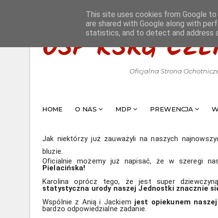
This site uses cookies from Google to d
are shared with Google along with perf
statistics, and to detect and address 
OSP KSRG CZE
Oficjalna Strona Ochotnicz
HOME
O NAS
MDP
PREWENCJA
W
Jak niektórzy już zauważyli na naszych najnowszyc
bluzie.
Oficjalnie możemy już napisać, że w szeregi nas
Pielacińska! 
Karolina oprócz tego, że jest super dziewczyną,
statystyczna urody naszej Jednostki znacznie si
Wspólnie z Anią i Jackiem 
jest opiekunem naszej
bardzo odpowiedzialne zadanie. 