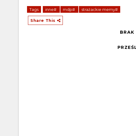
Tags
inne#
mdp#
strażackie memy#
Share This
BRAK
PRZEŚ