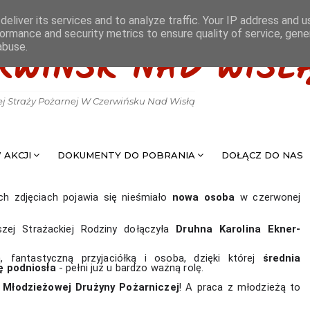
eliver its services and to analyze traffic. Your IP address and 
ormance and security metrics to ensure quality of service, gen
abuse.
RWIŃSK NAD WISŁ
ej Straży Pożarnej W Czerwińsku Nad Wisłą
 AKCJI
DOKUMENTY DO POBRANIA
DOŁĄCZ DO NAS
h zdjęciach pojawia się nieśmiało
nowa osoba
w czerwonej
zej Strażackiej Rodziny dołączyła 
Druhna Karolina Ekner-
 fantastyczną przyjaciółką i osoba, dzięki której 
średnia 
ę podniosła
 - pełni już u bardzo ważną rolę. 
 Młodzieżowej Drużyny Pożarniczej
! A praca z młodzieżą to 