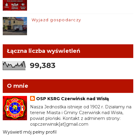
Wyjazd gospodarczy
Łączna liczba wyświetleń
99,383
O mnie
OSP KSRG Czerwińsk nad Wisłą
Nasza Jednostka istnieje od 1902 r. Działamy na
terenie Miasta i Gminy Czerwińsk nad Wisła,
powiat płoński. Kontakt z adminem strony:
ospczerwinsk[at]gmail.com
Wyświetl mój pełny profil