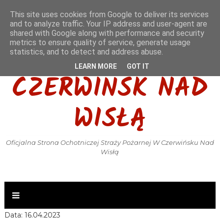
This site uses cookies from Google to deliver its services
and to analyze traffic. Your IP address and user-agent are
shared with Google along with performance and security
metrics to ensure quality of service, generate usage
OSP KSRG
statistics, and to detect and address abuse.
LEARN MORE
GOT IT
CZERWIŃSK NAD
WISŁĄ
Oficjalna Strona Ochotniczej Straży Pożarnej W Czerwińsku Nad
Wisłą
Data: 16.04.2023