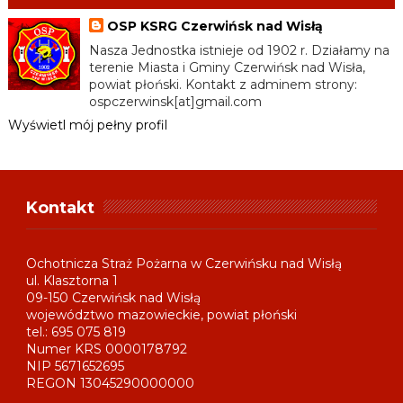
OSP KSRG Czerwińsk nad Wisłą
Nasza Jednostka istnieje od 1902 r. Działamy na
terenie Miasta i Gminy Czerwińsk nad Wisła,
powiat płoński. Kontakt z adminem strony:
ospczerwinsk[at]gmail.com
Wyświetl mój pełny profil
Kontakt
Ochotnicza Straż Pożarna w Czerwińsku nad Wisłą
ul. Klasztorna 1
09-150 Czerwińsk nad Wisłą
województwo mazowieckie, powiat płoński
tel.: 695 075 819
Numer KRS 0000178792
NIP 5671652695
REGON 13045290000000