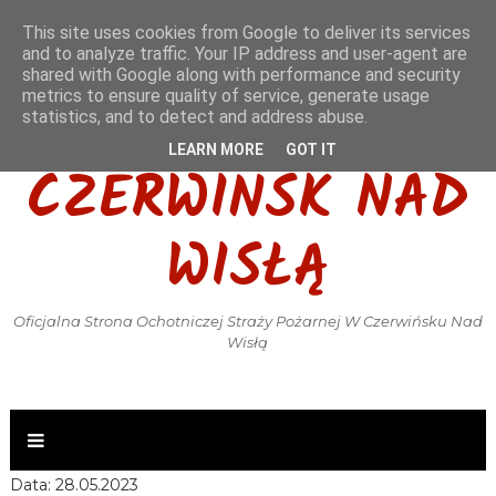
This site uses cookies from Google to deliver its services
and to analyze traffic. Your IP address and user-agent are
shared with Google along with performance and security
metrics to ensure quality of service, generate usage
OSP KSRG
statistics, and to detect and address abuse.
LEARN MORE
GOT IT
CZERWIŃSK NAD
WISŁĄ
Oficjalna Strona Ochotniczej Straży Pożarnej W Czerwińsku Nad
Wisłą
Data: 28.05.2023