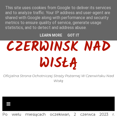
This site uses cookies from Google to deliver its services
and to analyze traffic. Your IP address and user-agent are
shared with Google along with performance and security
metrics to ensure quality of service, generate usage
OSP KSRG
statistics, and to detect and address abuse.
LEARN MORE
GOT IT
CZERWIŃSK NAD
WISŁĄ
Oficjalna Strona Ochotniczej Straży Pożarnej W Czerwińsku Nad
Wisłą
Po wielu miesiącach oczekiwań, 2 czerwca 2023 r.