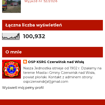
Wyjazd nr 52/2026
Łączna liczba wyświetleń
100,932
O mnie
OSP KSRG Czerwińsk nad Wisłą
Nasza Jednostka istnieje od 1902 r. Działamy na
terenie Miasta i Gminy Czerwińsk nad Wisła,
powiat płoński. Kontakt z adminem strony:
ospczerwinsk[at]gmail.com
Wyświetl mój pełny profil