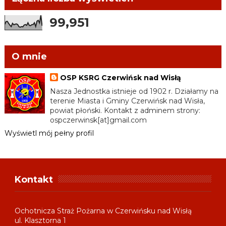
99,951
O mnie
OSP KSRG Czerwińsk nad Wisłą
Nasza Jednostka istnieje od 1902 r. Działamy na
terenie Miasta i Gminy Czerwińsk nad Wisła,
powiat płoński. Kontakt z adminem strony:
ospczerwinsk[at]gmail.com
Wyświetl mój pełny profil
Kontakt
Ochotnicza Straż Pożarna w Czerwińsku nad Wisłą
ul. Klasztorna 1