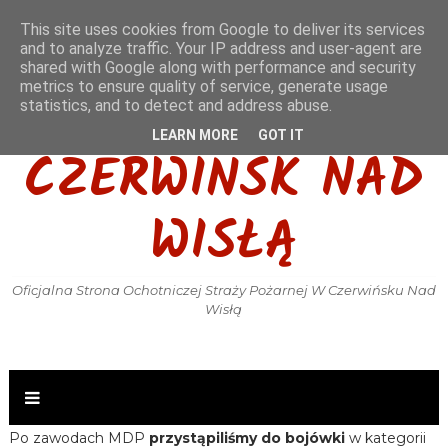
This site uses cookies from Google to deliver its services
and to analyze traffic. Your IP address and user-agent are
shared with Google along with performance and security
metrics to ensure quality of service, generate usage
OSP KSRG
statistics, and to detect and address abuse.
LEARN MORE
GOT IT
CZERWIŃSK NAD
WISŁĄ
Oficjalna Strona Ochotniczej Straży Pożarnej W Czerwińsku Nad
Wisłą
Po zawodach MDP
przystąpiliśmy do bojówki
w kategorii