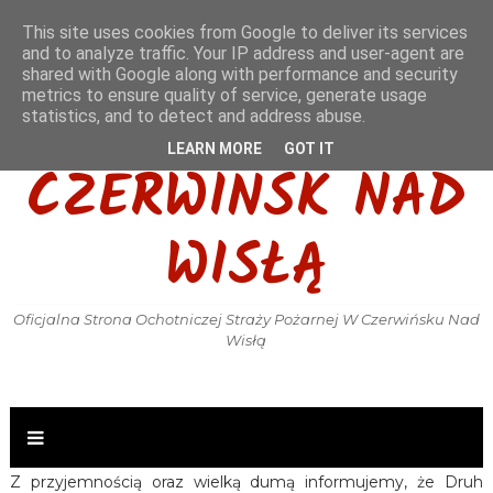
This site uses cookies from Google to deliver its services
and to analyze traffic. Your IP address and user-agent are
shared with Google along with performance and security
metrics to ensure quality of service, generate usage
OSP KSRG
statistics, and to detect and address abuse.
LEARN MORE
GOT IT
CZERWIŃSK NAD
WISŁĄ
Oficjalna Strona Ochotniczej Straży Pożarnej W Czerwińsku Nad
Wisłą
Z przyjemnością oraz wielką dumą informujemy, że Druh