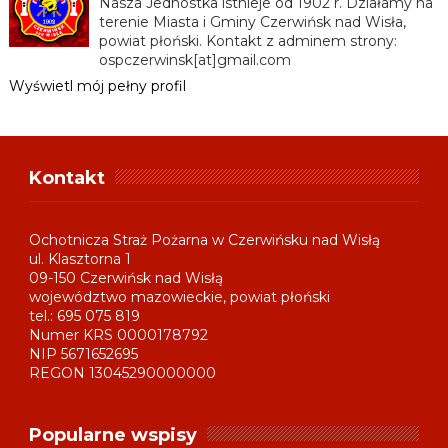
Nasza Jednostka istnieje od 1902 r. Działamy na
terenie Miasta i Gminy Czerwińsk nad Wisła,
powiat płoński. Kontakt z adminem strony:
ospczerwinsk[at]gmail.com
Wyświetl mój pełny profil
Kontakt
Ochotnicza Straż Pożarna w Czerwińsku nad Wisłą
ul. Klasztorna 1
09-150 Czerwińsk nad Wisłą
województwo mazowieckie, powiat płoński
tel.: 695 075 819
Numer KRS 0000178792
NIP 5671652695
REGON 13045290000000
Popularne wspisy