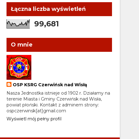
Łączna liczba wyświetleń
99,681
O mnie
OSP KSRG Czerwińsk nad Wisłą
Nasza Jednostka istnieje od 1902 r. Działamy na
terenie Miasta i Gminy Czerwińsk nad Wisła,
powiat płoński. Kontakt z adminem strony:
ospczerwinsk[at]gmail.com
Wyświetl mój pełny profil