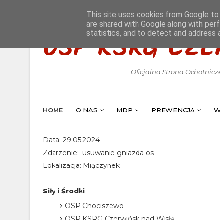
This site uses cookies from Google to d
are shared with Google along with perf
statistics, and to detect and address 
OSP KSRG CZE
Oficjalna Strona Ochotnicz
HOME
O NAS
MDP
PREWENCJA
W
Data: 29.05.2024
Zdarzenie: usuwanie gniazda os
Lokalizacja: Miączynek
Siły i Środki
OSP Chociszewo
OSP KSRG Czerwińsk nad Wisłą