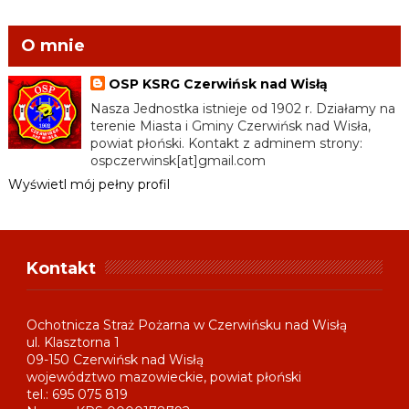
O mnie
OSP KSRG Czerwińsk nad Wisłą
Nasza Jednostka istnieje od 1902 r. Działamy na
terenie Miasta i Gminy Czerwińsk nad Wisła,
powiat płoński. Kontakt z adminem strony:
ospczerwinsk[at]gmail.com
Wyświetl mój pełny profil
Kontakt
Ochotnicza Straż Pożarna w Czerwińsku nad Wisłą
ul. Klasztorna 1
09-150 Czerwińsk nad Wisłą
województwo mazowieckie, powiat płoński
tel.: 695 075 819