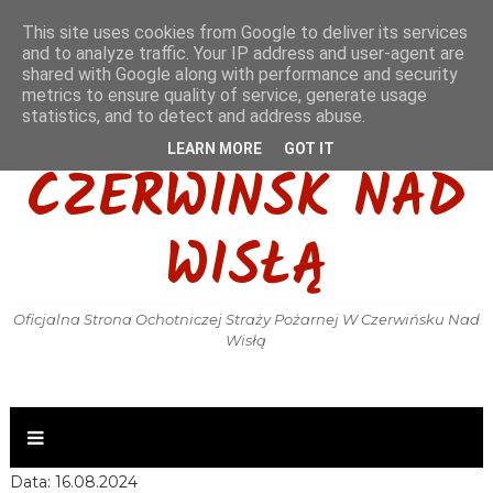
This site uses cookies from Google to deliver its services
and to analyze traffic. Your IP address and user-agent are
shared with Google along with performance and security
metrics to ensure quality of service, generate usage
OSP KSRG
statistics, and to detect and address abuse.
LEARN MORE
GOT IT
CZERWIŃSK NAD
WISŁĄ
Oficjalna Strona Ochotniczej Straży Pożarnej W Czerwińsku Nad
Wisłą
Data: 16.08.2024