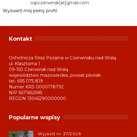
ospczerwinsk[at]gmail.com
Wyświetl mój pełny profil
Kontakt
Ochotnicza Straż Pożarna w Czerwińsku nad Wisłą
ul. Klasztorna 1
09-150 Czerwińsk nad Wisłą
województwo mazowieckie, powiat płoński
tel.: 695 075 819
Numer KRS 0000178792
NIP 5671652695
REGON 13045290000000
Popularne wspisy
Wyjazd nr 37/2026