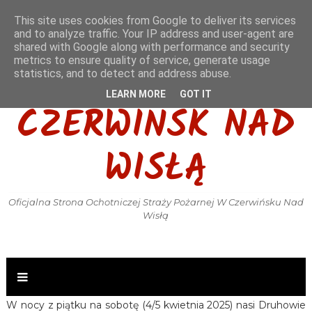
This site uses cookies from Google to deliver its services
and to analyze traffic. Your IP address and user-agent are
shared with Google along with performance and security
metrics to ensure quality of service, generate usage
OSP KSRG
statistics, and to detect and address abuse.
LEARN MORE
GOT IT
CZERWIŃSK NAD
WISŁĄ
Oficjalna Strona Ochotniczej Straży Pożarnej W Czerwińsku Nad
Wisłą
W nocy z piątku na sobotę (4/5 kwietnia 2025) nasi Druhowie