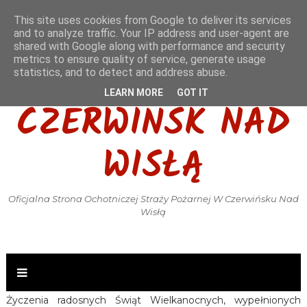
This site uses cookies from Google to deliver its services
and to analyze traffic. Your IP address and user-agent are
shared with Google along with performance and security
metrics to ensure quality of service, generate usage
OSP KSRG
statistics, and to detect and address abuse.
LEARN MORE
GOT IT
CZERWIŃSK NAD
WISŁĄ
Oficjalna Strona Ochotniczej Straży Pożarnej W Czerwińsku Nad
Wisłą
Życzenia radosnych Świąt Wielkanocnych, wypełnionych