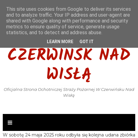
This site uses cookies from Google to deliver its services
and to analyze traffic. Your IP address and user-agent are
shared with Google along with performance and security
metrics to ensure quality of service, generate usage
OSP KSRG
statistics, and to detect and address abuse.
LEARN MORE
GOT IT
CZERWIŃSK NAD
WISŁĄ
Oficjalna Strona Ochotniczej Straży Pożarnej W Czerwińsku Nad
Wisłą
W sobotę 24 maja 2025 roku odbyła się kolejna udana zbiórka