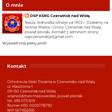
O mnie
OSP KSRG Czerwińsk nad Wisłą
Nasza Jednostka istnieje od 1902 r. Działamy na
terenie Miasta i Gminy Czerwińsk nad Wisła,
powiat płoński. Kontakt z adminem strony:
ospczerwinsk[at]gmail.com
Wyświetl mój pełny profil
Kontakt
Ochotnicza Straż Pożarna w Czerwińsku nad Wisłą
ul. Klasztorna 1
09-150 Czerwińsk nad Wisłą
województwo mazowieckie, powiat płoński
tel.: 695 075 819
Numer KRS 0000178792
NIP 5671652695