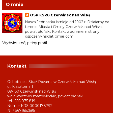
O mnie
OSP KSRG Czerwińsk nad Wisłą
Nasza Jednostka istnieje od 1902 r. Działamy na
terenie Miasta i Gminy Czerwińsk nad Wisła,
powiat płoński. Kontakt z adminem strony:
ospczerwinsk[at]gmail.com
Wyświetl mój pełny profil
Kontakt
Ochotnicza Straż Pożarna w Czerwińsku nad Wisłą
ul. Klasztorna 1
09-150 Czerwińsk nad Wisłą
województwo mazowieckie, powiat płoński
tel.: 695 075 819
Numer KRS 0000178792
NIP 5671652695