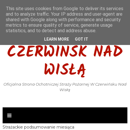
This site uses cookies from Google to deliver its services
and to analyze traffic. Your IP address and user-agent are
shared with Google along with performance and security
metrics to ensure quality of service, generate usage
OSP KSRG
statistics, and to detect and address abuse.
LEARN MORE
GOT IT
CZERWIŃSK NAD
WISŁĄ
Oficjalna Strona Ochotniczej Straży Pożarnej W Czerwińsku Nad
Wisłą
Strażackie podsumowanie miesiąca