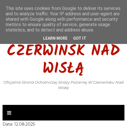
This site uses cookies from Google to deliver its services
and to analyze traffic. Your IP address and user-agent are
shared with Google along with performance and security
metrics to ensure quality of service, generate usage
OSP KSRG
statistics, and to detect and address abuse.
LEARN MORE
GOT IT
CZERWIŃSK NAD
WISŁĄ
Oficjalna Strona Ochotniczej Straży Pożarnej W Czerwińsku Nad
Wisłą
Data: 12.08.2025