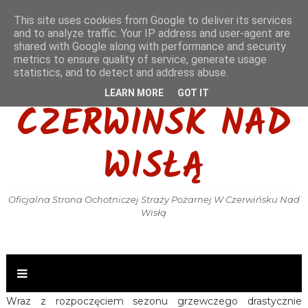
This site uses cookies from Google to deliver its services
and to analyze traffic. Your IP address and user-agent are
shared with Google along with performance and security
metrics to ensure quality of service, generate usage
OSP KSRG
statistics, and to detect and address abuse.
LEARN MORE
GOT IT
CZERWIŃSK NAD
WISŁĄ
Oficjalna Strona Ochotniczej Straży Pożarnej W Czerwińsku Nad
Wisłą
Wraz z rozpoczęciem sezonu grzewczego drastycznie