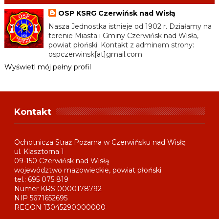
OSP KSRG Czerwińsk nad Wisłą
Nasza Jednostka istnieje od 1902 r. Działamy na
terenie Miasta i Gminy Czerwińsk nad Wisła,
powiat płoński. Kontakt z adminem strony:
ospczerwinsk[at]gmail.com
Wyświetl mój pełny profil
Kontakt
Ochotnicza Straż Pożarna w Czerwińsku nad Wisłą
ul. Klasztorna 1
09-150 Czerwińsk nad Wisłą
województwo mazowieckie, powiat płoński
tel.: 695 075 819
Numer KRS 0000178792
NIP 5671652695
REGON 13045290000000