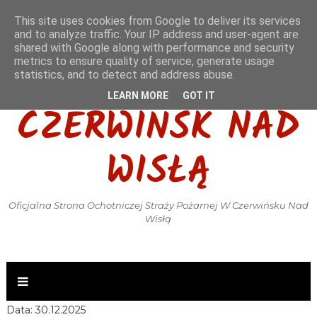
This site uses cookies from Google to deliver its services
and to analyze traffic. Your IP address and user-agent are
shared with Google along with performance and security
metrics to ensure quality of service, generate usage
OSP KSRG
statistics, and to detect and address abuse.
LEARN MORE
GOT IT
CZERWIŃSK NAD
WISŁĄ
Oficjalna Strona Ochotniczej Straży Pożarnej W Czerwińsku Nad
Wisłą
Data: 30.12.2025