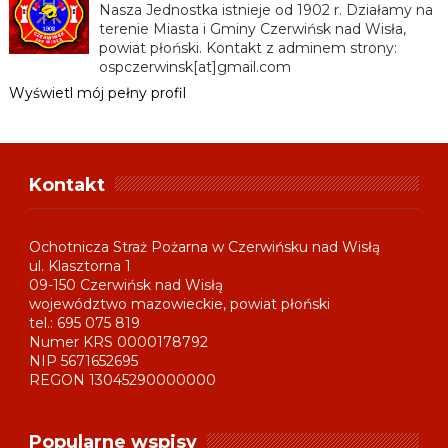
Nasza Jednostka istnieje od 1902 r. Działamy na
terenie Miasta i Gminy Czerwińsk nad Wisła,
powiat płoński. Kontakt z adminem strony:
ospczerwinsk[at]gmail.com
Wyświetl mój pełny profil
Kontakt
Ochotnicza Straż Pożarna w Czerwińsku nad Wisłą
ul. Klasztorna 1
09-150 Czerwińsk nad Wisłą
województwo mazowieckie, powiat płoński
tel.: 695 075 819
Numer KRS 0000178792
NIP 5671652695
REGON 13045290000000
Popularne wspisy