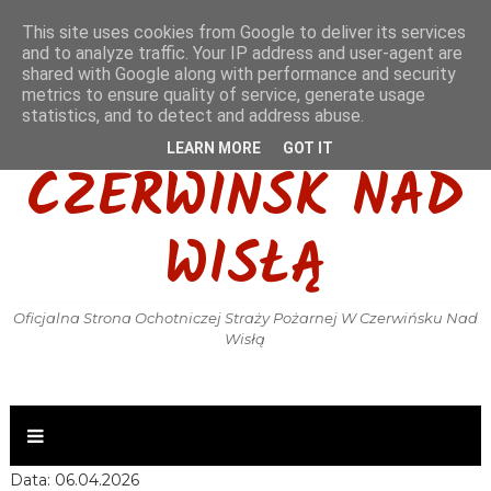
This site uses cookies from Google to deliver its services
and to analyze traffic. Your IP address and user-agent are
shared with Google along with performance and security
metrics to ensure quality of service, generate usage
OSP KSRG
statistics, and to detect and address abuse.
LEARN MORE
GOT IT
CZERWIŃSK NAD
WISŁĄ
Oficjalna Strona Ochotniczej Straży Pożarnej W Czerwińsku Nad
Wisłą
Data: 06.04.2026