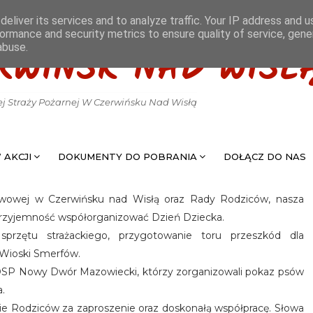
eliver its services and to analyze traffic. Your IP address and 
ormance and security metrics to ensure quality of service, gen
abuse.
RWIŃSK NAD WISŁ
ej Straży Pożarnej W Czerwińsku Nad Wisłą
 AKCJI
DOKUMENTY DO POBRANIA
DOŁĄCZ DO NAS
tawowej w Czerwińsku nad Wisłą oraz Rady Rodziców, nasza
przyjemność współorganizować Dzień Dziecka.
przętu strażackiego, przygotowanie toru przeszkód dla
 Wioski Smerfów.
e z OSP Nowy Dwór Mazowiecki, którzy zorganizowali pokaz psów
.
ie Rodziców za zaproszenie oraz doskonałą współpracę. Słowa