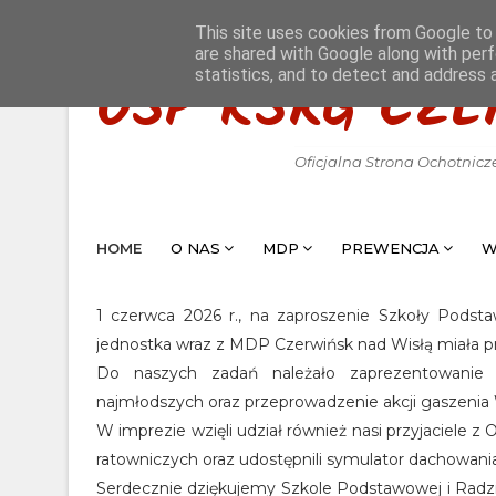
This site uses cookies from Google to d
are shared with Google along with perf
statistics, and to detect and address 
OSP KSRG CZE
Oficjalna Strona Ochotnicz
HOME
O NAS
MDP
PREWENCJA
W
1 czerwca 2026 r., na zaproszenie Szkoły Pods
jednostka wraz z MDP Czerwińsk nad Wisłą miała 
Do naszych zadań należało zaprezentowanie s
najmłodszych oraz przeprowadzenie akcji gaszenia
​W imprezie wzięli udział również nasi przyjaciel
ratowniczych oraz udostępnili symulator dachowania
​Serdecznie dziękujemy Szkole Podstawowej i Radz