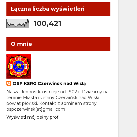
Łączna liczba wyświetleń
100,421
O mnie
OSP KSRG Czerwińsk nad Wisłą
Nasza Jednostka istnieje od 1902 r. Działamy na
terenie Miasta i Gminy Czerwińsk nad Wisła,
powiat płoński. Kontakt z adminem strony:
ospczerwinsk[at]gmail.com
Wyświetl mój pełny profil