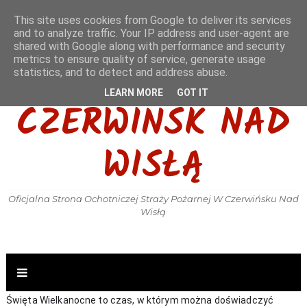
This site uses cookies from Google to deliver its services
and to analyze traffic. Your IP address and user-agent are
shared with Google along with performance and security
metrics to ensure quality of service, generate usage
OSP KSRG
statistics, and to detect and address abuse.
LEARN MORE
GOT IT
CZERWIŃSK NAD
WISŁĄ
Oficjalna Strona Ochotniczej Straży Pożarnej W Czerwińsku Nad
Wisłą
Święta Wielkanocne to czas, w którym można doświadczyć