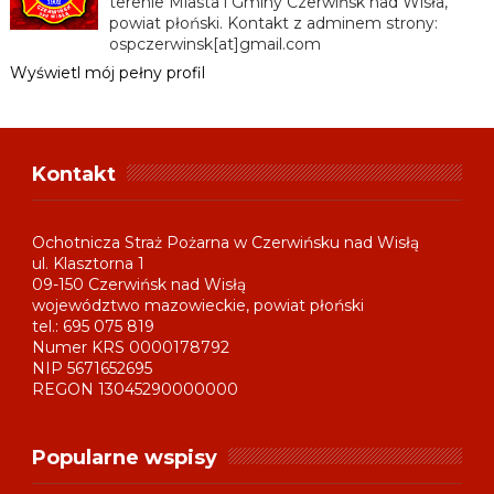
terenie Miasta i Gminy Czerwińsk nad Wisła,
powiat płoński. Kontakt z adminem strony:
ospczerwinsk[at]gmail.com
Wyświetl mój pełny profil
Kontakt
Ochotnicza Straż Pożarna w Czerwińsku nad Wisłą
ul. Klasztorna 1
09-150 Czerwińsk nad Wisłą
województwo mazowieckie, powiat płoński
tel.: 695 075 819
Numer KRS 0000178792
NIP 5671652695
REGON 13045290000000
Popularne wspisy