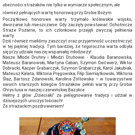
obecności strażaków nie tylko w wymiarze społecznym, ale
również pełniących wartę honorową przy Grobie Bożym.
Początkowo honorowe warty trzymało królewskie wojsko,
dworzanie lub mieszczanie. Gdy zaczęły powstawać Ochotnicze
Straże Pożarne, to ich członkowie przejęli zwyczaj pełnienia
warty.
Dziś również mieliśmy zaszczyt oraz przyjemność uczestniczyć
w tej pięknej tradycji. Tym bardziej, że tegoroczna warta odbyła
się przy udziale naszej wspaniałej młodzieży!
Nasze Młode Druhny i Młodzi Druhowie - Klaudia Baranowska,
Mateusz Baranowski, Martyna Caban, Szymon Ciećwierz, Wiktor
Dobracki, Kacper Grabarczyk, Szymon Grabarczyk, Karol Jakubiak,
Mateusz Kalata, Wiktoria Pręgowska, Filip Siemiątkowski, Wiktoria
Ślaz, Bartosz Zdanowski, Karolina Żółtowska – w towarzystwie
swoich starszych kolegów Strażaków pełnili wartę przy Grobie
Chrystusa w naszej czerwińskiej Bazylice.
Hełmy z głów „Dzieciaki” za pielęgnowanie tradycji i udział w
dzisiejszych uroczystościach!
Ze strażackim pozdrowieniem!