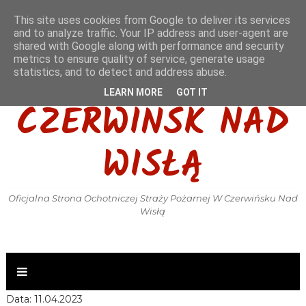
This site uses cookies from Google to deliver its services
and to analyze traffic. Your IP address and user-agent are
shared with Google along with performance and security
metrics to ensure quality of service, generate usage
OSP KSRG
statistics, and to detect and address abuse.
LEARN MORE
GOT IT
CZERWIŃSK NAD
WISŁĄ
Oficjalna Strona Ochotniczej Straży Pożarnej W Czerwińsku Nad
Wisłą
Data: 11.04.2023