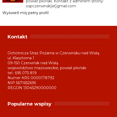
powiat płoński. Kontakt z adminem strony:
ospczerwinsk[at]gmail.com
Wyświetl mój pełny profil
Kontakt
Ochotnicza Straż Pożarna w Czerwińsku nad Wisłą
ul. Klasztorna 1
09-150 Czerwińsk nad Wisłą
województwo mazowieckie, powiat płoński
tel.: 695 075 819
Numer KRS 0000178792
NIP 5671652695
REGON 13045290000000
Popularne wspisy