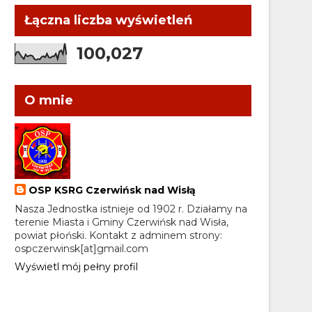
Łączna liczba wyświetleń
100,027
O mnie
OSP KSRG Czerwińsk nad Wisłą
Nasza Jednostka istnieje od 1902 r. Działamy na
terenie Miasta i Gminy Czerwińsk nad Wisła,
powiat płoński. Kontakt z adminem strony:
ospczerwinsk[at]gmail.com
Wyświetl mój pełny profil