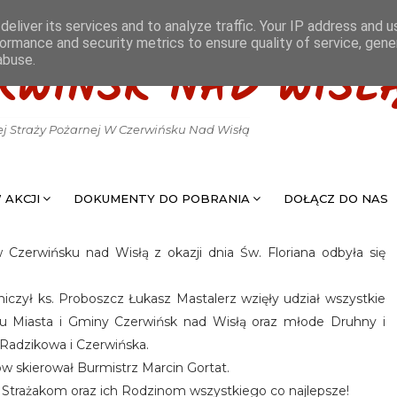
eliver its services and to analyze traffic. Your IP address and 
ormance and security metrics to ensure quality of service, gen
abuse.
RWIŃSK NAD WISŁ
ej Straży Pożarnej W Czerwińsku Nad Wisłą
 AKCJI
DOKUMENTY DO POBRANIA
DOŁĄCZ DO NAS
zerwińsku nad Wisłą z okazji dnia Św. Floriana odbyła się
ył ks. Proboszcz Łukasz Mastalerz wzięły udział wszystkie
nu Miasta i Gminy Czerwińsk nad Wisłą oraz młode Druhny i
Radzikowa i Czerwińska.
w skierował Burmistrz Marcin Gortat.
m Strażakom oraz ich Rodzinom wszystkiego co najlepsze!