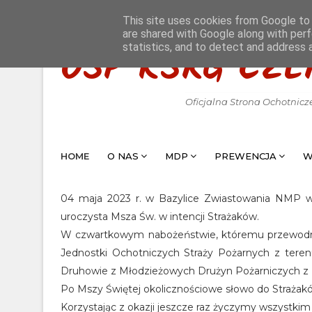
This site uses cookies from Google to d
are shared with Google along with perf
statistics, and to detect and address 
OSP KSRG CZE
Oficjalna Strona Ochotnicz
HOME
O NAS
MDP
PREWENCJA
W
04 maja 2023 r. w Bazylice Zwiastowania NMP w C
uroczysta Msza Św. w intencji Strażaków.
W czwartkowym nabożeństwie, któremu przewodnicz
Jednostki Ochotniczych Straży Pożarnych z tere
Druhowie z Młodzieżowych Drużyn Pożarniczych z 
Po Mszy Świętej okolicznościowe słowo do Strażakó
Korzystając z okazji jeszcze raz życzymy wszystki