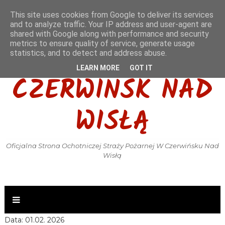
This site uses cookies from Google to deliver its services
and to analyze traffic. Your IP address and user-agent are
shared with Google along with performance and security
metrics to ensure quality of service, generate usage
OSP KSRG
statistics, and to detect and address abuse.
LEARN MORE
GOT IT
CZERWIŃSK NAD
WISŁĄ
Oficjalna Strona Ochotniczej Straży Pożarnej W Czerwińsku Nad
Wisłą
Data: 01.02. 2026