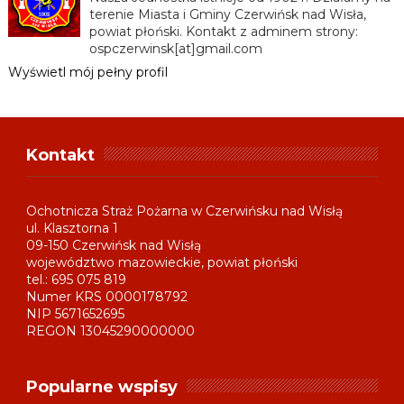
terenie Miasta i Gminy Czerwińsk nad Wisła,
powiat płoński. Kontakt z adminem strony:
ospczerwinsk[at]gmail.com
Wyświetl mój pełny profil
Kontakt
Ochotnicza Straż Pożarna w Czerwińsku nad Wisłą
ul. Klasztorna 1
09-150 Czerwińsk nad Wisłą
województwo mazowieckie, powiat płoński
tel.: 695 075 819
Numer KRS 0000178792
NIP 5671652695
REGON 13045290000000
Popularne wspisy