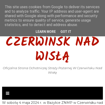
This site uses cookies from Google to deliver its services
and to analyze traffic. Your IP address and user-agent are
shared with Google along with performance and security
metrics to ensure quality of service, generate usage
OSP KSRG
statistics, and to detect and address abuse.
LEARN MORE
GOT IT
CZERWIŃSK NAD
WISŁĄ
Oficjalna Strona Ochotniczej Straży Pożarnej W Czerwińsku Nad
Wisłą
W sobotę 4 maja 2024 r. w Bazylice ZNMP w Czerwińsku nad